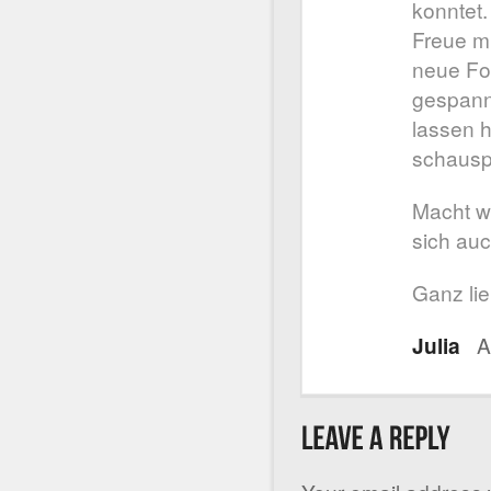
konntet.
Freue m
neue Fo
gespannt
lassen 
schausp
Macht we
sich auc
Ganz li
Julia
A